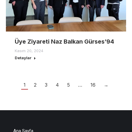
Üye Ziyareti Naz Balkan Gürses’94
Kasım 20, 2024
Detaylar
1
2
3
4
5
…
16
→
Ana Sayfa