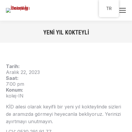
TR
YENI YIL KOKTEYLI
You are here:
Tarih:
Aralık 22, 2023
Saat:
7:00 pm
Konum:
kolej-IN
KİD ailesi olarak keyifli bir yeni yıl kokteylinde sizleri
de aramızda görmeyi heyecanla bekliyoruz. Yerinizi
ayırtmayı unutmayın.
LCV: 0530 291 91 77