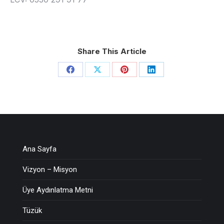
Share This Article
Share
Share
Share
Share
on
on
on
on
Facebook
X
Pinterest
LinkedIn
Ana Sayfa
Vizyon – Misyon
Üye Aydınlatma Metni
Tüzük