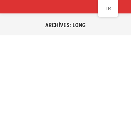
TR
ARCHIVES:
LONG
You are here:
Praesent sed fermentum augue. Sed in odio et
enim venenatis luctus. In egestas orci quis
magna iaculis eleifend. Proin a lobortis ante,
nec eleifend urna. Pellentesque a enim
elementum, tempor nulla id, ultrices augue.
Maecenas sit amet tincidunt elit – habitant
morbi tristique senectus!
Diana Richards