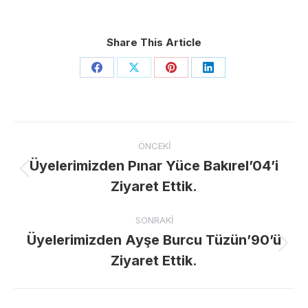
Share This Article
Share
Share
Share
Share
on
on
on
on
Facebook
X
Pinterest
LinkedIn
Post
ÖNCEKI
navigation
Üyelerimizden Pınar Yüce Bakırel’04’i
Previous
Ziyaret Ettik.
post:
SONRAKI
Üyelerimizden Ayşe Burcu Tüzün’90’ü
Next
Ziyaret Ettik.
post: