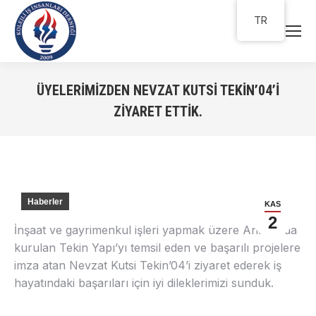
TR
ÜYELERIMIZDEN NEVZAT KUTSI TEKIN’04’I
ZIYARET ETTIK.
You are here:
Haberler
KAS
2
İnşaat ve gayrimenkul işleri yapmak üzere Ankara’da
kurulan Tekin Yapı’yı temsil eden ve başarılı projelere
imza atan Nevzat Kutsi Tekin’04’i ziyaret ederek iş
hayatındaki başarıları için iyi dileklerimizi sunduk.