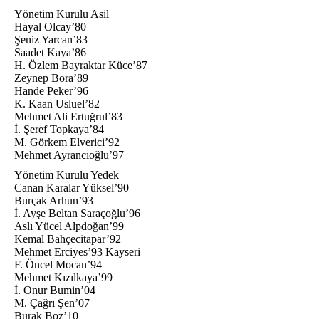
Yönetim Kurulu Asil
Hayal Olcay’80
Şeniz Yarcan’83
Saadet Kaya’86
H. Özlem Bayraktar Küce’87
Zeynep Bora’89
Hande Peker’96
K. Kaan Usluel’82
Mehmet Ali Ertuğrul’83
İ. Şeref Topkaya’84
M. Görkem Elverici’92
Mehmet Ayrancıoğlu’97
Yönetim Kurulu Yedek
Canan Karalar Yüksel’90
Burçak Arhun’93
İ. Ayşe Beltan Saraçoğlu’96
Aslı Yücel Alpdoğan’99
Kemal Bahçecitapar’92
Mehmet Erciyes’93 Kayseri
F. Öncel Mocan’94
Mehmet Kızılkaya’99
İ. Onur Bumin’04
M. Çağrı Şen’07
Burak Boz’10