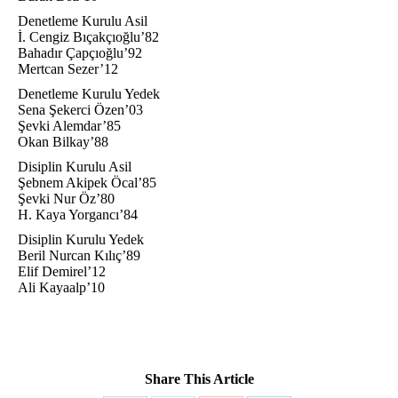
Denetleme Kurulu Asil
İ. Cengiz Bıçakçıoğlu’82
Bahadır Çapçıoğlu’92
Mertcan Sezer’12
Denetleme Kurulu Yedek
Sena Şekerci Özen’03
Şevki Alemdar’85
Okan Bilkay’88
Disiplin Kurulu Asil
Şebnem Akipek Öcal’85
Şevki Nur Öz’80
H. Kaya Yorgancı’84
Disiplin Kurulu Yedek
Beril Nurcan Kılıç’89
Elif Demirel’12
Ali Kayaalp’10
Share This Article