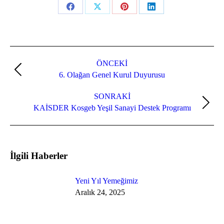
Share
Share
Share
Share
on
on
on
on
Facebook
X
Pinterest
LinkedIn
Post
navigation
ÖNCEKI
Previous
6. Olağan Genel Kurul Duyurusu
post:
SONRAKI
Next
KAİSDER Kosgeb Yeşil Sanayi Destek Programı
post:
İlgili Haberler
Yeni Yıl Yemeğimiz
Aralık 24, 2025