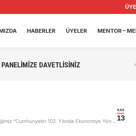
ÜYE
A
HAKKIMIZDA
HABERLER
ÜYELER
ME
MIZDA
HABERLER
ÜYELER
MENTOR – ME
 PANELIMIZE DAVETLISINIZ
A
KAS
13
ğimiz “Cumhuriyetin 102. Yılında Ekonomiye Yön Veren