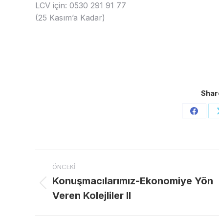
LCV için: 0530 291 91 77
(25 Kasım’a Kadar)
Shar
Share
on
Faceb
Post
ÖNCEKI
navigation
Konuşmacılarımız-Ekonomiye Yön
Previous
Veren Kolejliler II
post: