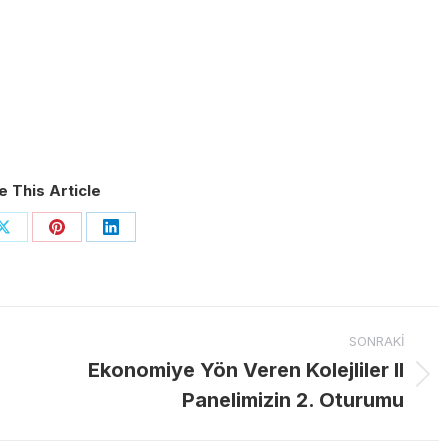
e This Article
Share
Share
Share
on
on
on
ook
X
Pinterest
LinkedIn
SONRAKI
Ekonomiye Yön Veren Kolejliler II
Next
Panelimizin 2. Oturumu
post: