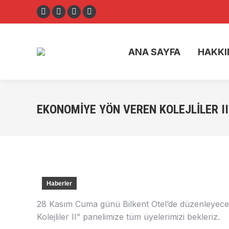
Facebook
X
Instagram
YouTube
ANA SAYF
page
page
page
page
opens
opens
opens
opens
ANA SAYFA
HAKKI
in
in
in
in
new
new
new
new
window
window
window
window
EKONOMIYE YÖN VEREN KOLEJLILER II
Haberler
28 Kasım Cuma günü Bilkent Otel’de düzenleyece
Kolejliler II” panelimize tüm üyelerimizi bekleriz.