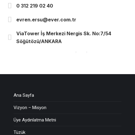
0 312 219 02 40
evren.ersu@ever.com.tr
ViaTower İş Merkezi Nergis Sk. No:7/54
Söğütözü/ANKARA
Ana Sayfa
Vizyon – Misyon
Üye Aydınlatma Metni
Tüzük