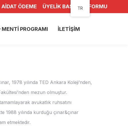
 AIDAT ÖDEME
ÜYELIK BAŞVURU FORMU
TR
 MENTI PROGRAMI
İLETIŞIM
 MENTI PROGRAMI
İLETIŞIM
nar, 1978 yılında TED Ankara Koleji’nden,
Fakültesi’nden mezun olmuştur.
 tamamlayarak avukatlık ruhsatını
likte 1988 yılında kurduğu çınar&çınar
am etmektedir.