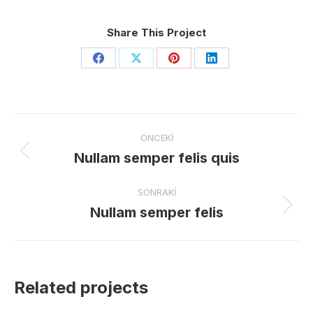
Share This Project
Share
Share
Share
Share
on
on
on
on
Facebook
X
Pinterest
LinkedIn
Project
ÖNCEKI
navigation
Nullam semper felis quis
Previous
project:
SONRAKI
Nullam semper felis
Next
project:
Related projects