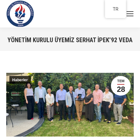
TR
YÖNETIM KURULU ÜYEMIZ SERHAT İPEK’92 VEDA
You are here:
Haberler
TEM
28