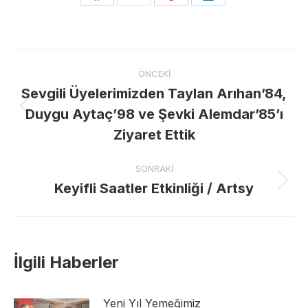
Share
Share
Share
Share
on
on
on
on
Facebook
X
Pinterest
LinkedIn
Post
ÖNCEKI
navigation
Sevgili Üyelerimizden Taylan Arıhan’84,
Duygu Aytaç’98 ve Şevki Alemdar’85’ı
Previous
post:
Ziyaret Ettik
SONRAKI
Keyifli Saatler Etkinliği / Artsy
Next
post:
İlgili Haberler
Yeni Yıl Yemeğimiz