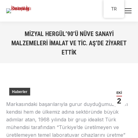
TR
MIZYAL HERGÜL’90’Ü NÜVE SANAYI
MALZEMELERI İMALAT VE TIC. AŞ’DE ZIYARET
ETTIK
You are here:
Haberler
EKI
2
Markasındaki başarılarıyla gurur duyduğumuz, hem
kendisi hem de ülkemiz adına sektöründe büyük
adımlar atan, 1968 yılında bir grup idealist Türk
mühendisi tarafından “Türkiye’de üretilmeyen ve
üretilemeyen temel laboratuvar cihazlarını üretme”