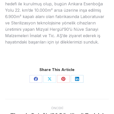
hedefi ile kurulmuş olup, bugün Ankara Esenboğa
Yolu 22. km’de 10.000m² arsa üzerine inşa edilmiş
6.900m² kapalı alanı olan fabrikasında Laboratuvar
ve Sterilizasyon teknolojisine yönelik cihazların
üretimini yapan Mizyal Hergül’90’ü Nüve Sanayi
Malzemeleri İmalat ve Tic. AŞ’de ziyaret ederek iş
hayatındaki başarıları için iyi dileklerimizi sunduk.
Share This Article
Share
Share
Share
Share
on
on
on
on
Facebook
X
Pinterest
LinkedIn
Post
ÖNCEKI