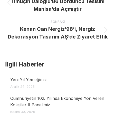
navigation
Timuçin Daloğlu’86 Dördüncü Tesisini
Previous
Manisa’da Açmıştır
post:
SONRAKI
Kenan Can Nergiz’98’i, Nergiz
Next
Dekorasyon Tasarım AŞ’de Ziyaret Ettik
post:
İlgili Haberler
Yeni Yıl Yemeğimiz
Aralık 24, 2025
Cumhuriyetin 102. Yılında Ekonomiye Yön Veren
Kolejliler II Panelimiz
Kasım 30, 2025