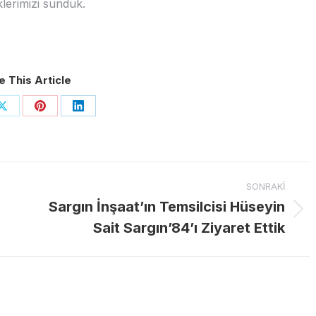
eklerimizi sunduk.
e This Article
Share
Share
Share
on
on
on
ook
X
Pinterest
LinkedIn
SONRAKI
Sargın İnşaat’ın Temsilcisi Hüseyin
Next
Sait Sargın’84’ı Ziyaret Ettik
post: