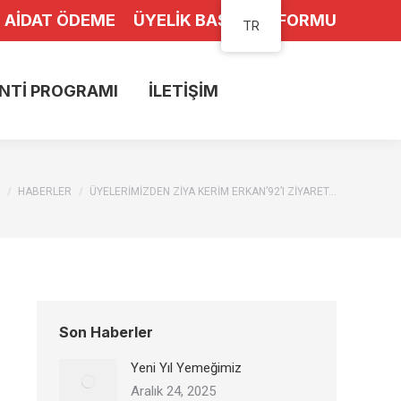
 AIDAT ÖDEME
ÜYELIK BAŞVURU FORMU
TR
NTI PROGRAMI
İLETIŞIM
 here:
HABERLER
ÜYELERIMIZDEN ZIYA KERIM ERKAN’92’I ZIYARET…
Son Haberler
Yeni Yıl Yemeğimiz
Aralık 24, 2025