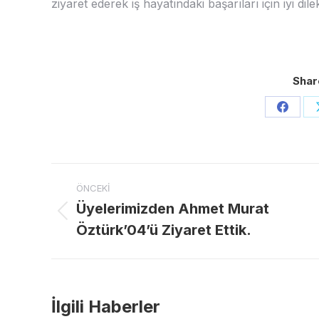
ziyaret ederek iş hayatındaki başarıları için iyi dil
Shar
Share
on
Faceb
Post
ÖNCEKI
navigation
Üyelerimizden Ahmet Murat
Previous
Öztürk’04’ü Ziyaret Ettik.
post:
İlgili Haberler