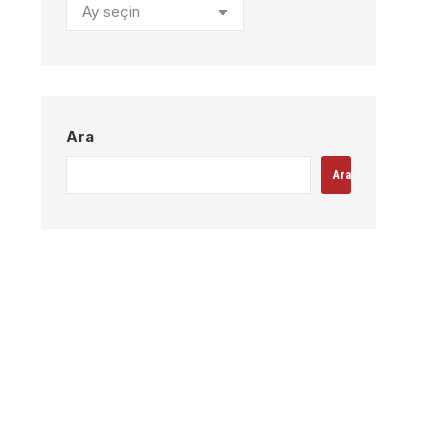
Arşivler
Ara
Ara