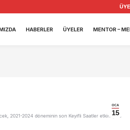
ÜYE
A
HAKKIMIZDA
HABERLER
ÜYELER
ME
MIZDA
HABERLER
ÜYELER
MENTOR – ME
OCA
15
k, 2021-2024 döneminin son Keyifli Saatler etkinliğine