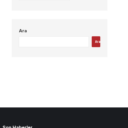
Ara
Ara
Son Haberler