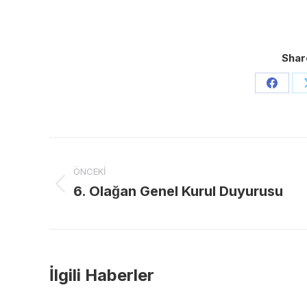
Shar
Share
on
Faceb
Post
ÖNCEKI
navigation
6. Olağan Genel Kurul Duyurusu
Previous
post:
İlgili Haberler