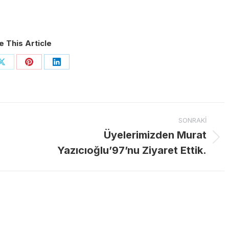
e This Article
Share
Share
Share
on
on
on
ook
X
Pinterest
LinkedIn
SONRAKI
Üyelerimizden Murat
Next
Yazıcıoğlu’97’nu Ziyaret Ettik.
post: