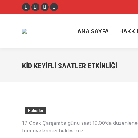
Facebook
X
Instagram
YouTube
ANA SAYF
page
page
page
page
opens
opens
opens
opens
ANA SAYFA
HAKKI
in
in
in
in
new
new
new
new
window
window
window
window
KİD KEYIFLI SAATLER ETKINLIĞI
Haberler
17 Ocak Çarşamba günü saat 19.00’da düzenlenece
tüm üyelerimizi bekliyoruz.